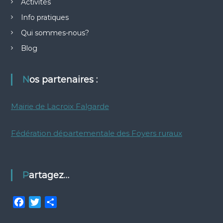
Activités
Info pratiques
Qui sommes-nous?
Blog
Nos partenaires :
Mairie de Lacroix Falgarde
Fédération départementale des Foyers ruraux
Partagez…
F
T
P
a
w
a