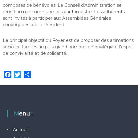
composés de bénévoles. Le Conseil d'Administration se
réunit au minimum une fois par trimestre. Les adhérents
sont invités à participer aux Assemblées Générales
convoquées par le Président.
Le principal objectif du Foyer est de proposer des animations
socio-culturelles au plus grand nombre, en privilégiant l'esprit
de convivialité et de solidarité.
F
T
P
a
w
a
c
i
r
e
t
t
b
t
a
o
e
g
Menu :
o
r
e
k
r
Accueil