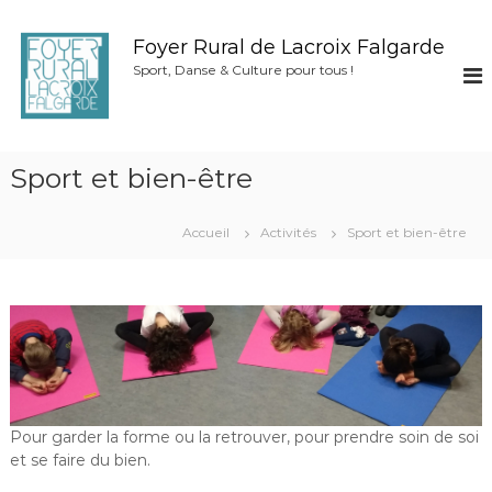
A
l
Foyer Rural de Lacroix Falgarde
l
Sport, Danse & Culture pour tous !
e
r
a
u
c
Sport et bien-être
o
n
Accueil
Activités
Sport et bien-être
t
e
n
u
Pour garder la forme ou la retrouver, pour prendre soin de soi
et se faire du bien.