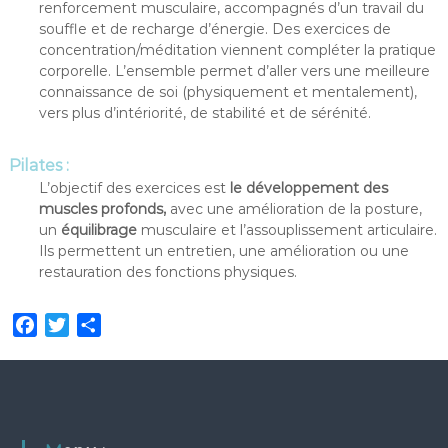
renforcement musculaire, accompagnés d’un travail du
souffle et de recharge d’énergie. Des exercices de
concentration/méditation viennent compléter la pratique
corporelle. L’ensemble permet d’aller vers une meilleure
connaissance de soi (physiquement et mentalement),
vers plus d’intériorité, de stabilité et de sérénité.
Pilates :
L’objectif des exercices est
le développement des
muscles profonds,
avec une amélioration de la posture,
un
équilibrage
musculaire et l’assouplissement articulaire.
Ils permettent un entretien, une amélioration ou une
restauration des fonctions physiques.
F
T
P
a
w
a
c
i
r
e
t
t
b
t
a
o
e
g