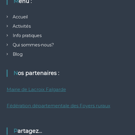
Menu :
o
r
e
k
r
Accueil
Activités
Info pratiques
Qui sommes-nous?
Blog
Nos partenaires :
Mairie de Lacroix Falgarde
Fédération départementale des Foyers ruraux
Partagez…